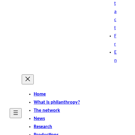
t
a
c
t
F
r
E
n
Home
What is philanthropy?
The network
News
Research
Productions