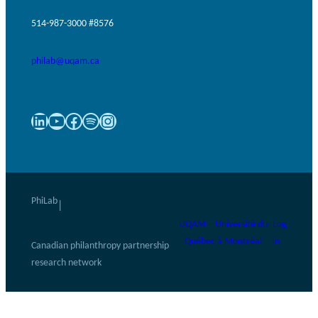
514-987-3000 #8576
philab@uqam.ca
LinkedIn
YouTube
Facebook
Spotify
Instagram
PhiLab
|
UQAM – Université du
Log
Québec à Montréal
in
Canadian philanthropy partnership
research network