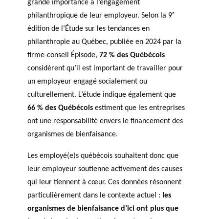
grande importance à l’engagement
GLOSSARY
PHILAB PODCAST
PHILAB AWARD
philanthropique de leur employeur. Selon la 9ᵉ
ESSENTIAL PHILANTHROPIC
TERMS
édition de l’Étude sur les tendances en
philanthropie au Québec, publiée en 2024 par la
firme-conseil Épisode,
72 % des Québécois
considèrent qu’il est important de travailler pour
un employeur engagé socialement ou
culturellement. L’étude indique également que
66 % des Québécois
estiment que les entreprises
Support
ont une responsabilité envers le financement des
for NPOs
organismes de bienfaisance.
Database
Les employé(e)s québécois souhaitent donc que
leur employeur soutienne activement des causes
qui leur tiennent à cœur. Ces données résonnent
particulièrement dans le contexte actuel :
les
organismes de bienfaisance d’ici ont plus que