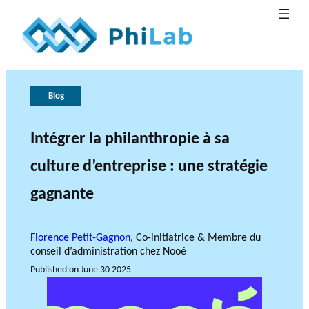
G
T
h
o
Blog
e
v
B
e
r
Intégrer la philanthropie à sa
What is
l
o
r
Publica
Philant
About
o
n
l
culture d’entreprise : une stratégie
hropy?
PhiLab
tions
Research Axes
News
g
e
a
gagnante
o
n
c
f
e
r
Florence Petit-Gagnon
, Co-initiatrice & Membre du
e
conseil d’administration chez Nooé
s
Published on
June 30 2025
e
RESEARCH PROJECTS
a
THE PHILAB NETWORK
r
SUPPORTS THREE TYPES