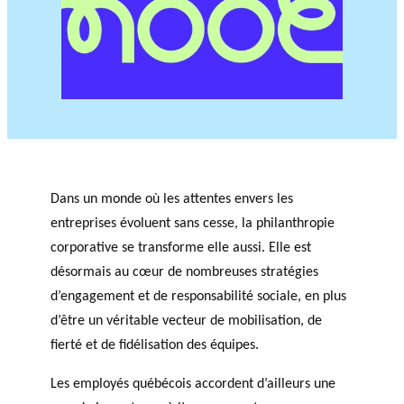
JOURNAL
OF RESEARCH ALONG 5
c
Events
THE PHILANTHROPIC YEAR
RESEARCH AXES.
h
MEMBERS
A
n
Dans un monde où les attentes envers les
PHILANTHROPIC
Apply for
n
entreprises évoluent sans cesse, la philanthropie
TRAINING
funding
VIDEOS
Financi
u
corporative se transforme elle aussi. Elle est
al
a
DATABASE
partner
désormais au cœur de nombreuses stratégies
l
s
r
d’engagement et de responsabilité sociale, en plus
e
d’être un véritable vecteur de mobilisation, de
p
fierté et de fidélisation des équipes.
o
rt
Les employés québécois accordent d’ailleurs une
s