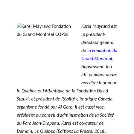
TRAVERS DE 5 AXES DE
r
Événements
RECHERCHE
c
L’ANNÉE
h
PHILANTHROPIQUE
Karel M
ayr
and est
e
REVUE DU PHILAB
l
e pré
sident-
directeur général
de
la Fondation du
Grand Montréal
.
MEMBRES
Auparavant, il a
Faire une demande
de financement
été pendant douze
FORMATIONS EN
ans directeur pour
PHILANTHROPIE
P
R
le Québec et l’Atlantique de la Fondation David
VIDÉOS
a
a
BASE DE DONNÉES
Suzuki, et président de Réalité climatique Canada,
r
p
organisme fondé par Al Gore. Il est aussi vice-
t
p
présid
ent du conseil d’administration de la Société
e
o
du Parc Jean-Drapeau. Karel est co-auteur de
n
rt
Accomp
Demain, Le Québec (Éditions La Presse, 2018),
a
s