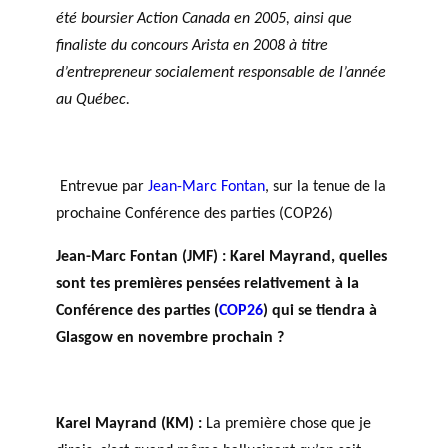
c
été boursier Action Canada en 2005, ainsi que
h
finaliste du concours Arista en 2008 à titre
e
d’entrepreneur socialement responsable de l’année
r
au Québec.
c
h
e
Entrevue par
Jean-Marc Fontan
,
sur la tenue de la
prochaine Conférence des parties (COP26)
Jean-Marc Fontan (JMF) :
Karel Mayrand, quelles
sont tes premières pensées relativement à la
Conférence des parties (
COP26
) qui se tiendra à
Glasgow en novembre prochain ?
Karel Mayrand (KM) :
La première chose que je