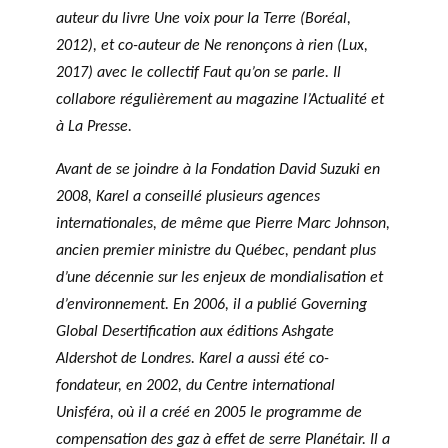
agneme
auteur du livre Une voix pour la Terre (Boréal,
ir
a
PRIX PHILAB
nt aux
e
n
2012), et co-auteur de Ne renonçons à rien (Lux,
OBNL
s
n
2017) avec le collectif Faut qu’on se parle. Il
Base de
fi
u
BALADO DU PHILAB
collabore régulièrement au magazine l’Actualité et
données
n
e
à La Presse.
a
ls
n
Avant de se joindre à la
Fondation David Suzuki en
c
2008, Karel a conseillé plusieurs agences
i
internationales, de même que Pierre Marc Johnson,
e
ancien premier ministre du Québec, pendant plus
r
GLOSSAIRE
d’une décennie sur les enjeux de mondialisation et
s
SECTION DÉDIÉE AUX TERMES
d’environnement. En 2006, il a publié Governing
PHILANTHROPIQUES
e
ESSENTIELS
Global Desertification aux éditions Ashgate
t
d
Aldershot de Londres. Karel a aussi été co-
e
fondateur, en 2002, du Centre international
r
Unisféra, où il a créé en 2005 le programme de
e
compensation des gaz à effet de serre Planétair. Il a