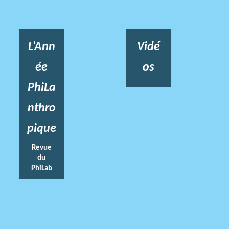
L’Ann
Vidé
ée
os
PhiLa
nthro
pique
Revue
du
PhiLab