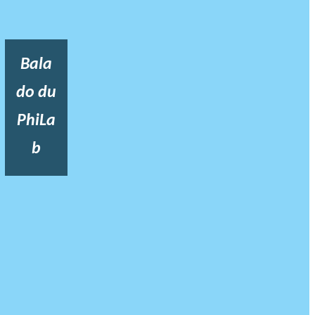
Bala
do du
PhiLa
b