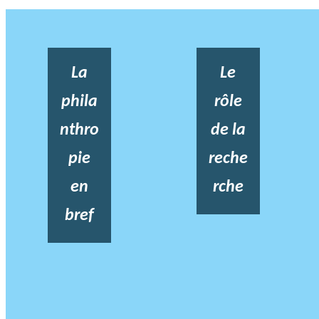
La
Le
phila
rôle
nthro
de la
pie
reche
en
rche
bref