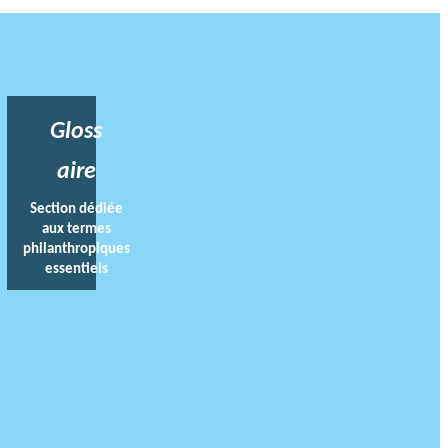
Gloss
aire
Section dédiée
aux termes
philanthropiques
essentiels