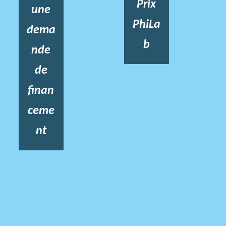
Prix
une
PhiLa
dema
b
nde
de
finan
ceme
nt