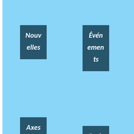
Nouv
Évén
elles
emen
ts
Axes