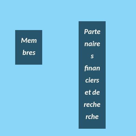
Parte
Mem
naire
bres
s
finan
ciers
et de
reche
rche