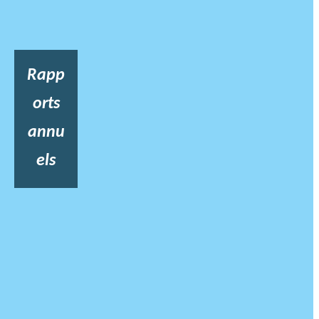
Rapp
orts
annu
els