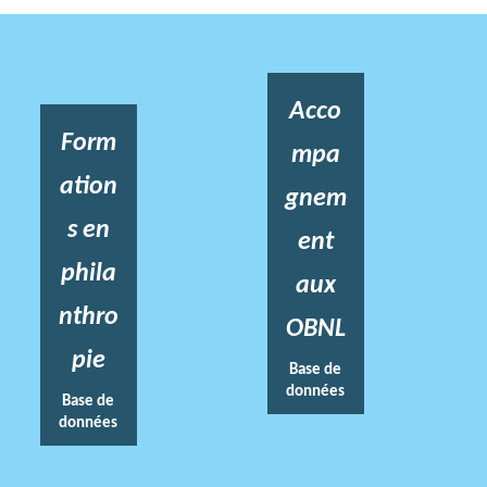
Acco
Form
mpa
ation
gnem
s en
ent
phila
aux
nthro
OBNL
pie
Base de
données
Base de
données