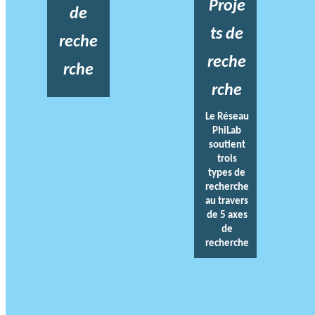
Proje
de
ts de
reche
reche
rche
rche
Le Réseau
PhiLab
soutient
trois
types de
recherche
au travers
de 5 axes
de
recherche